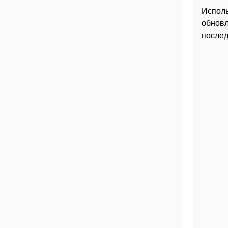
Исполь
обновл
послед