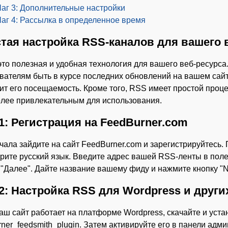
аг 3: Дополнительные настройки
аг 4: Рассылка в определенное время
тая настройка RSS-каналов для вашего 
это полезная и удобная технология для вашего веб-ресурса
вателям быть в курсе последних обновлений на вашем сайте
ит его посещаемость. Кроме того, RSS имеет простой процес
лее привлекательным для использования.
1: Регистрация на FeedBurner.com
чала зайдите на сайт FeedBurner.com и зарегистрируйтесь.
рите русский язык. Введите адрес вашей RSS-ленты в поле
 "Далее". Дайте название вашему фиду и нажмите кнопку "N
2: Настройка RSS для Wordpress и друг
аш сайт работает на платформе Wordpress, скачайте и уста
rner_feedsmith_plugin. Затем активируйте его в панели адм