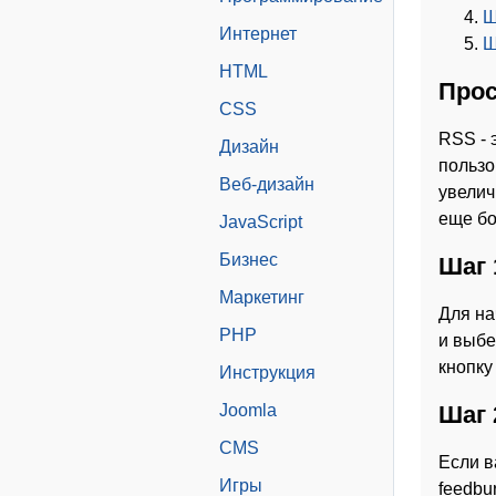
Ш
Интернет
Ш
HTML
Прос
CSS
RSS - 
Дизайн
пользо
Веб-дизайн
увелич
еще бо
JavaScript
Бизнес
Шаг 
Маркетинг
Для на
PHP
и выбе
кнопку
Инструкция
Joomla
Шаг 
CMS
Если в
Игры
feedbu