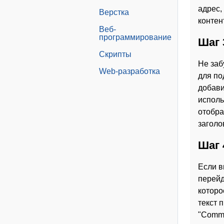
адрес,
Верстка
контен
Веб-
программирование
Шаг 
Скрипты
Не заб
Web-разработка
для по
добави
исполь
отобра
заголо
Шаг 
Если в
перейд
которо
текст 
"Commu