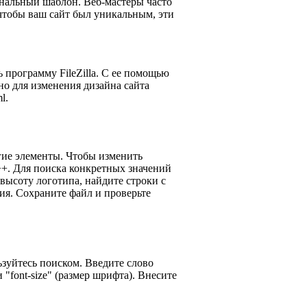
нальный шаблон. Веб-мастеры часто
чтобы ваш сайт был уникальным, эти
 программу FileZilla. С ее помощью
о для изменения дизайна сайта
l.
угие элементы. Чтобы изменить
d++. Для поиска конкретных значений
высоту логотипа, найдите строки с
ия. Сохраните файл и проверьте
зуйтесь поиском. Введите слово
 "font-size" (размер шрифта). Внесите