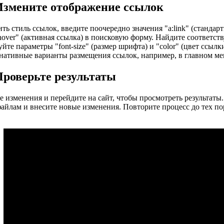
Измените отображение ссылок
ь стиль ссылок, введите поочередно значения "a:link" (стандартн
:hover" (активная ссылка) в поисковую форму. Найдите соответст
йте параметры "font-size" (размер шрифта) и "color" (цвет ссылк
нативные варианты размещения ссылок, например, в главном ме
Проверьте результаты
е изменения и перейдите на сайт, чтобы просмотреть результаты.
файлам и внесите новые изменения. Повторите процесс до тех по