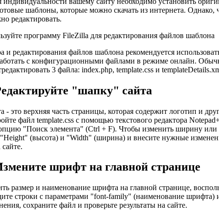
 индивидуальности вашему сайту необходимо установить ориги
отовые шаблоны, которые можно скачать из интернета. Однако, 
но редактировать.
ьзуйте программу FileZilla для редактирования файлов шаблона
а и редактирования файлов шаблона рекомендуется использовать
аботать с конфигурационными файлами в режиме онлайн. Обычн
редактировать 3 файла: index.php, template.css и templateDetails.xm
Редактируйте "шапку" сайта
а - это верхняя часть страницы, которая содержит логотип и др
ройте файл template.css с помощью текстового редактора Notepa
опцию "Поиск элемента" (Ctrl + F). Чтобы изменить ширину или 
"Height" (высота) и "Width" (ширина) и внесите нужные изменен
 сайте.
Измените шрифт на главной странице
ть размер и наименование шрифта на главной странице, восполь
ите строки с параметрами "font-family" (наименование шрифта) и
ения, сохраните файл и проверьте результаты на сайте.