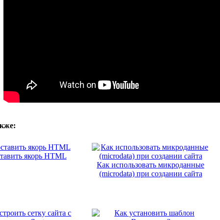
кже:
ставить якорь HTML
Как использовать микроданные
(microdata) при создании сайта