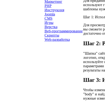
Для придания
Маркетинг
используют г
PHP
шаблоны нуж
Инструкция
Joomla
Шаг 1: Испол
CMS
Игры
Для просмотр
Верстка
вы сможете р
Веб-программирование
достаточно от
Скрипты
Web-разработка
Шаг 2: 
"Шапка" сайт
логотип, отк
используйте 
параметрами 
результаты на
Шаг 3: 
Чтобы измени
"body" и найд
нужные измен