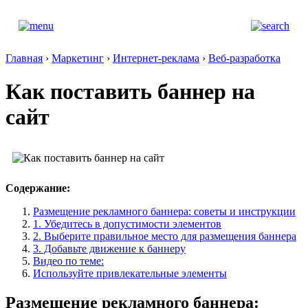
Главная
›
Маркетинг
›
Интернет-реклама
›
Веб-разработка
Как поставить баннер на
сайт
Содержание:
Размещение рекламного баннера: советы и инструкции
1. Убедитесь в допустимости элементов
2. Выберите правильное место для размещения баннера
3. Добавьте движение к баннеру
Видео по теме:
Используйте привлекательные элементы
Размещение рекламного баннера: