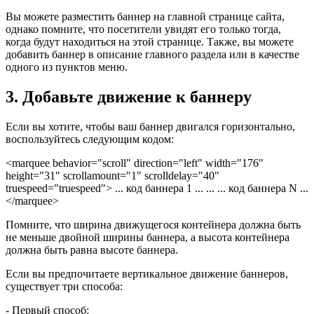
Вы можете разместить баннер на главной странице сайта,
однако помните, что посетители увидят его только тогда,
когда будут находиться на этой странице. Также, вы можете
добавить баннер в описание главного раздела или в качестве
одного из пунктов меню.
3. Добавьте движение к баннеру
Если вы хотите, чтобы ваш баннер двигался горизонтально,
воспользуйтесь следующим кодом:
<marquee behavior="scroll" direction="left" width="176"
height="31" scrollamount="1" scrolldelay="40"
truespeed="truespeed"> ... код баннера 1 ... ... ... код баннера N ...
</marquee>
Помните, что ширина движущегося контейнера должна быть
не меньше двойной ширины баннера, а высота контейнера
должна быть равна высоте баннера.
Если вы предпочитаете вертикальное движение баннеров,
существует три способа:
- Первый способ: