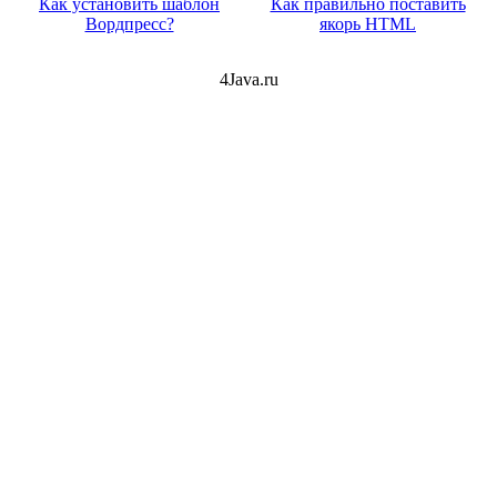
Как установить шаблон
Как правильно поставить
Вордпресс?
якорь HTML
4Java.ru