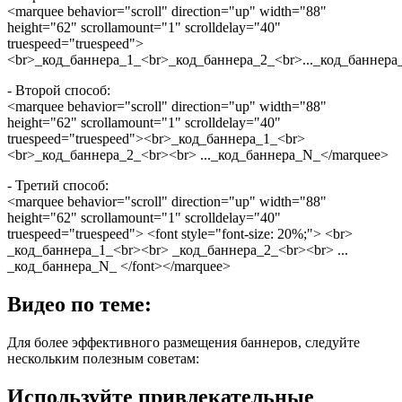
<marquee behavior="scroll" direction="up" width="88"
height="62" scrollamount="1" scrolldelay="40"
truespeed="truespeed">
<br>_код_баннера_1_<br>_код_баннера_2_<br>..._код_баннера
- Второй способ:
<marquee behavior="scroll" direction="up" width="88"
height="62" scrollamount="1" scrolldelay="40"
truespeed="truespeed"><br>_код_баннера_1_<br>
<br>_код_баннера_2_<br><br> ..._код_баннера_N_</marquee>
- Третий способ:
<marquee behavior="scroll" direction="up" width="88"
height="62" scrollamount="1" scrolldelay="40"
truespeed="truespeed"> <font style="font-size: 20%;"> <br>
_код_баннера_1_<br><br> _код_баннера_2_<br><br> ...
_код_баннера_N_ </font></marquee>
Видео по теме:
Для более эффективного размещения баннеров, следуйте
нескольким полезным советам:
Используйте привлекательные