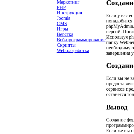
Создани
Маркетинг
PHP
Инструкция
Если у вас е
Joomla
понадобится 
CMS
phpMyAdmin. 
Игры
версий. Посл
Верстка
Используя ph
Веб-программирование
папку WebSer
Скрипты
необходимую 
Web-разработка
завершения у
Создани
Если вы не в
предоставляю
сервисов пре
останется то
Вывод
Создание фор
программиров
Если же вы н