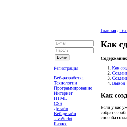
Главная
›
Тех
Как с
Содержание
Как со
Регистрация
Создан
Веб-разработка
Создани
Технологии
Вывод
Программирование
Интернет
Как соз
HTML
CSS
Если у вас уж
Дизайн
собрать сооб
Веб-дизайн
способа созд
JavaScript
Бизнес