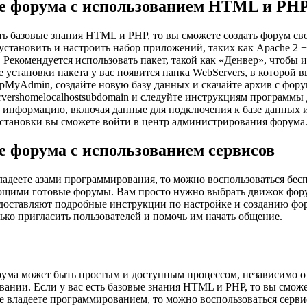
е форума с использованием HTML и PH
сть базовые знания HTML и PHP, то вы сможете создать форум св
установить и настроить набор приложений, таких как Аpache 2 
Рекомендуется использовать пакет, такой как «Денвер», чтобы 
е установки пакета у вас появится папка WebServers, в которой 
pMyAdmin, создайте новую базу данных и скачайте архив с фору
vershomelocalhostsubdomain и следуйте инструкциям программы 
информацию, включая данные для подключения к базе данных и
становки вы сможете войти в центр администрирования форума
е форума с использованием сервисов
ладеете азами программирования, то можно воспользоваться бес
щими готовые форумы. Вам просто нужно выбрать движок фору
доставляют подробные инструкции по настройке и созданию фор
лько пригласить пользователей и помочь им начать общение.
ума может быть простым и доступным процессом, независимо о
ании. Если у вас есть базовые знания HTML и PHP, то вы сможе
е владеете программированием, то можно воспользоваться серв