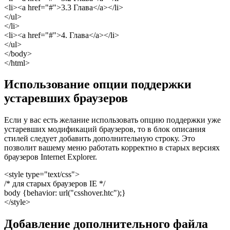
<li><a href="#">3.3 Глава</a></li>
</ul>
</li>
<li><a href="#">4. Глава</a></li>
</ul>
</body>
</html>
Использование опции поддержки
устаревших браузеров
Если у вас есть желание использовать опцию поддержки уже
устаревших модификаций браузеров, то в блок описания
стилей следует добавить дополнительную строку. Это
позволит вашему меню работать корректно в старых версиях
браузеров Internet Explorer.
<style type="text/css">
/* для старых браузеров IE */
body {behavior: url("csshover.htc");}
</style>
Добавление дополнительного файла