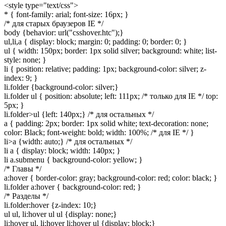
<style type="text/css">
* { font-family: arial; font-size: 16px; }
/* для старых браузеров IE */
body {behavior: url("csshover.htc");}
ul,li,a { display: block; margin: 0; padding: 0; border: 0; }
ul { width: 150px; border: 1px solid silver; background: white; list-
style: none; }
li { position: relative; padding: 1px; background-color: silver; z-
index: 9; }
li.folder {background-color: silver;}
li.folder ul { position: absolute; left: 111px; /* только для IE */ top:
5px; }
li.folder>ul {left: 140px;} /* для остальных */
a { padding: 2px; border: 1px solid white; text-decoration: none;
color: Black; font-weight: bold; width: 100%; /* для IE */ }
li>a {width: auto;} /* для остальных */
li a { display: block; width: 140px; }
li a.submenu { background-color: yellow; }
/* Главы */
a:hover { border-color: gray; background-color: red; color: black; }
li.folder a:hover { background-color: red; }
/* Разделы */
li.folder:hover {z-index: 10;}
ul ul, li:hover ul ul {display: none;}
li:hover ul, li:hover li:hover ul {display: block;}