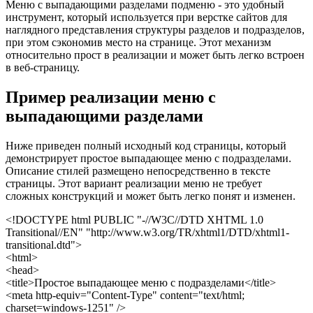
Меню с выпадающими разделами подменю - это удобный
инструмент, который используется при верстке сайтов для
наглядного представления структуры разделов и подразделов,
при этом сэкономив место на странице. Этот механизм
относительно прост в реализации и может быть легко встроен
в веб-страницу.
Пример реализации меню с
выпадающими разделами
Ниже приведен полный исходный код страницы, который
демонстрирует простое выпадающее меню с подразделами.
Описание стилей размещено непосредственно в тексте
страницы. Этот вариант реализации меню не требует
сложных конструкций и может быть легко понят и изменен.
<!DOCTYPE html PUBLIC "-//W3C//DTD XHTML 1.0
Transitional//EN" "http://www.w3.org/TR/xhtml1/DTD/xhtml1-
transitional.dtd">
<html>
<head>
<title>Простое выпадающее меню с подразделами</title>
<meta http-equiv="Content-Type" content="text/html;
charset=windows-1251" />