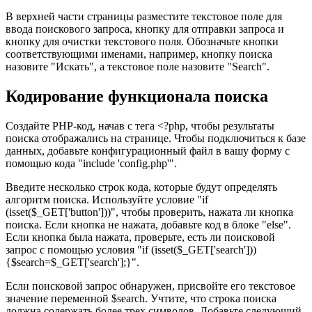
В верхней части страницы разместите текстовое поле для
ввода поискового запроса, кнопку для отправки запроса и
кнопку для очистки текстового поля. Обозначьте кнопки
соответствующими именами, например, кнопку поиска
назовите "Искать", а текстовое поле назовите "Search".
Кодирование функционала поиска
Создайте PHP-код, начав с тега <?php, чтобы результаты
поиска отображались на странице. Чтобы подключиться к базе
данных, добавьте конфигурационный файл в вашу форму с
помощью кода "include 'config.php'".
Введите несколько строк кода, которые будут определять
алгоритм поиска. Используйте условие "if
(isset($_GET['button']))", чтобы проверить, нажата ли кнопка
поиска. Если кнопка не нажата, добавьте код в блоке "else".
Если кнопка была нажата, проверьте, есть ли поисковой
запрос с помощью условия "if (isset($_GET['search']))
{$search=$_GET['search'];}".
Если поисковой запрос обнаружен, присвойте его текстовое
значение переменной $search. Учтите, что строка поиска
должна содержать более трех символов. Добавьте следующий