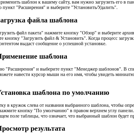
рименить шаблон к вашему сайту, вам нужно загрузить его в пан
 пункт "Расширения" и выберите "Установить/Удалить".
Загрузка файла шаблона
агрузить файл пакета" нажмите кнопку "Обзор" и выберите архи
е кнопку "Загрузить файл & Установить". Когда процесс загрузк
онтентом выдаст сообщение о успешной установке.
Применение шаблона
ю "Расширения" и выберите пункт "Менеджер шаблонов". В сп
ожете навести курсор мыши на его имя, чтобы увидеть миниатю
Установка шаблона по умолчанию
тку в кружок слева от названия выбранного шаблона, чтобы опре
 нажмите кнопку "По умолчанию" в правом верхнем углу панели.
щем поле таблицы, что означает, что выбранный шаблон будет п
Просмотр результата