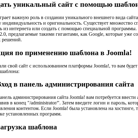
дать уникальный сайт с помощью шаблон
грает важную роль в создании уникального внешнего вида сайт
у индивидуальность и оригинальность. Существует множество с
ь из интернета или создать с помощью специальной программы.
2.0, предлагаемые такими гигантами, как Google, которые уже со
х решений.
ция по применению шаблона в Joomla!
али свой сайт с использованием платформы Joomla!, то вам буде
шаблона:
Вход в панель администрирования сайта
панель администрирования сайта Joomla! вам потребуется ввести 
авив в конец "/administrator/". Затем введите логин и пароль, ко
вления контентом. Если Joomla! была установлена на хостинге, 
ске установленных программ.
Загрузка шаблона