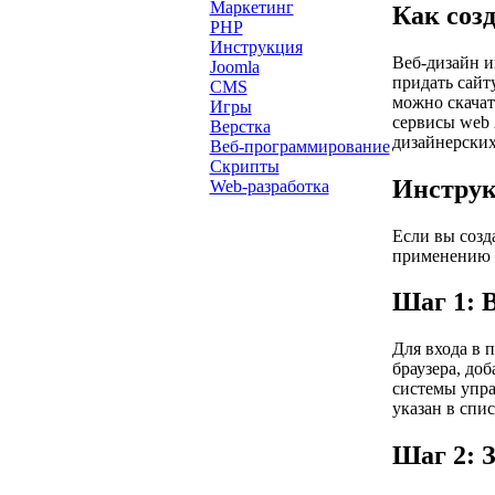
Маркетинг
Как соз
PHP
Инструкция
Веб-дизайн и
Joomla
придать сайт
CMS
можно скачат
Игры
сервисы web 
Верстка
дизайнерски
Веб-программирование
Скрипты
Инструк
Web-разработка
Если вы созд
применению 
Шаг 1: 
Для входа в 
браузера, доб
системы упра
указан в спи
Шаг 2: 