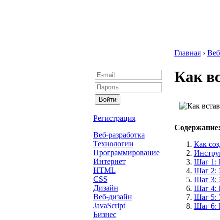
Главная
›
Веб
Как в
Регистрация
Содержание
Веб-разработка
Технологии
Как соз
Программирование
Инстру
Интернет
Шаг 1: 
HTML
Шаг 2: 
CSS
Шаг 3: 
Дизайн
Шаг 4:
Веб-дизайн
Шаг 5:
JavaScript
Шаг 6: 
Бизнес